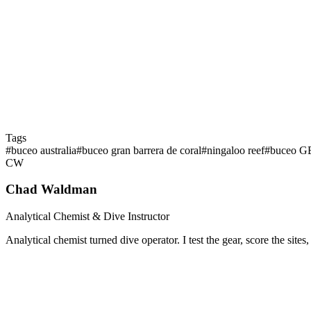
¿Vale la pena bucear en la Gran Barrera de Coral dado el blan
¿Cómo veo tiburones ballena en Ningaloo?
¿Puedo bucear en la GBR sin estar certificado?
¿Qué temperatura del agua debo esperar?
Tags
#
buceo australia
#
buceo gran barrera de coral
#
ningaloo reef
#
buceo 
CW
Chad Waldman
Analytical Chemist & Dive Instructor
Analytical chemist turned dive operator. I test the gear, score the sit