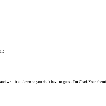
queamiento?
GBR
es, and write it all down so you don't have to guess. I'm Chad. Your chem