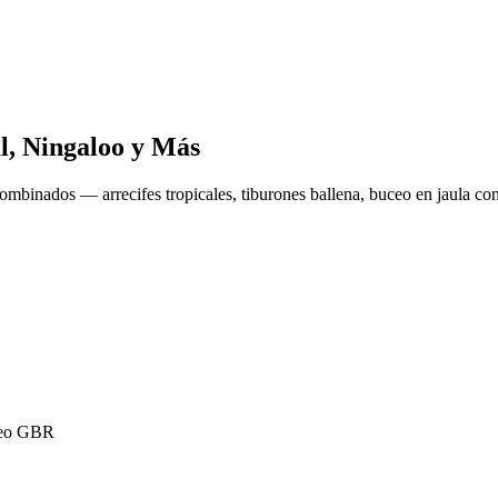
l, Ningaloo y Más
combinados — arrecifes tropicales, tiburones ballena, buceo en jaula co
uceo GBR