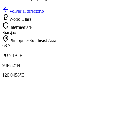
Volver al directorio
World Class
Intermediate
Siargao
Philippines
Southeast Asia
68.3
PUNTAJE
9.8482
°N
126.0458
°E