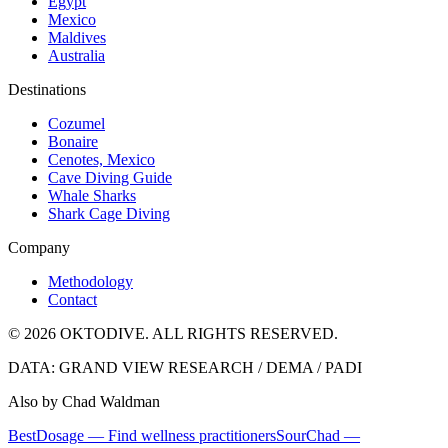
Egypt
Mexico
Maldives
Australia
Destinations
Cozumel
Bonaire
Cenotes, Mexico
Cave Diving Guide
Whale Sharks
Shark Cage Diving
Company
Methodology
Contact
© 2026 OKTODIVE. ALL RIGHTS RESERVED.
DATA: GRAND VIEW RESEARCH / DEMA / PADI
Also by Chad Waldman
BestDosage — Find wellness practitioners
SourChad —