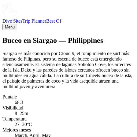
Dive Sites
Trip Planner
Best Of
Menu
Buceo en Siargao — Philippines
Siargao es más conocida por Cloud 9, el rompimiento de surf más
famoso de Filipinas, pero su escena de buceo está emergiendo
silenciosamente. El sistema de lagunas Sohoton Cove, los arrecifes
de la Isla Daku y las paredes de islotes cercanos ofrecen buceo sin
multitudes en agua cálida. La cultura de surf-meets-buceo de la isla,
el paisaje de palmeras de coco y la vida asequible atraen una
multitud joven y aventurera.
Puntaje
68.3
Visibilidad
8–25m
Temperatura
27–30°C
Mejores meses
March, April, May