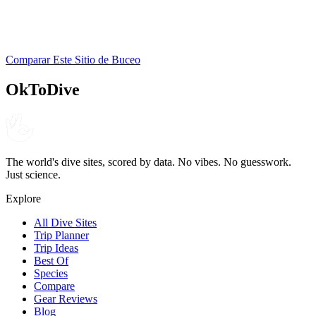
Ocean 101 Dive Center
SSI
Comparar Este Sitio de Buceo
4.5
90
reseñas
OkToDive
The world's dive sites, scored by data. No vibes. No guesswork.
Just science.
Explore
All Dive Sites
Trip Planner
Trip Ideas
Best Of
Species
Compare
Gear Reviews
Blog