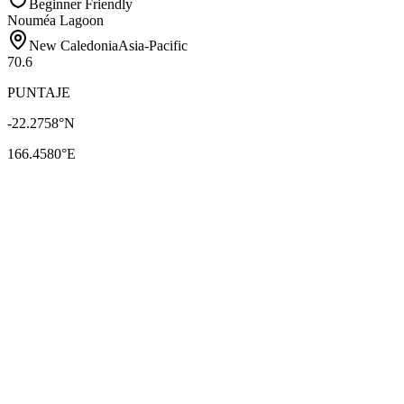
Beginner Friendly
Nouméa Lagoon
New Caledonia
Asia-Pacific
70.6
PUNTAJE
-22.2758
°N
166.4580
°E