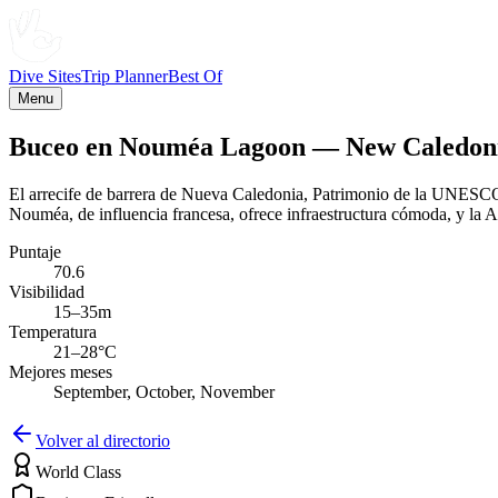
Dive Sites
Trip Planner
Best Of
Menu
Buceo en Nouméa Lagoon — New Caledon
El arrecife de barrera de Nueva Caledonia, Patrimonio de la UNESCO
Nouméa, de influencia francesa, ofrece infraestructura cómoda, y la
Puntaje
70.6
Visibilidad
15–35m
Temperatura
21–28°C
Mejores meses
September, October, November
Volver al directorio
World Class