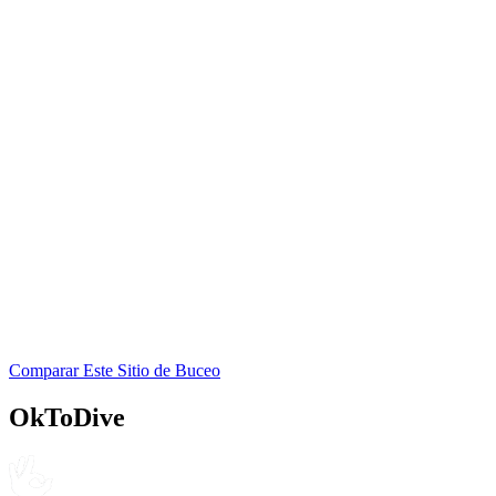
PADI
4.5
520
reseñas
NITROX
Aquarius Dive Shop
PADI
4.6
380
reseñas
NITROX
Glenn's Aquarius II
SSI
Comparar Este Sitio de Buceo
4.4
210
reseñas
OkToDive