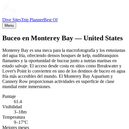
Dive Sites
Trip Planner
Best Of
Menu
Buceo en Monterey Bay — United States
Monterey Bay es una meca para la macrofotografía y los entusiastas
del agua fría, ofreciendo densos bosques de kelp, nudibranquios
flamantes y la oportunidad de bucear junto a nutrias marinas en
estado salvaje. El acceso desde costa en sitios como Breakwater y
Lover's Point lo convierten en uno de los destinos de buceo en agua
fría más accesibles del mundo. El Monterey Bay Aquarium y
Cannery Row proporcionan actividades en superficie de clase
mundial entre inmersiones.
Puntaje
61.4
Visibilidad
3–18m
Temperatura
9–17°C
Mejores meses