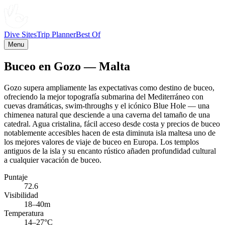
Dive Sites
Trip Planner
Best Of
Menu
Buceo en Gozo — Malta
Gozo supera ampliamente las expectativas como destino de buceo,
ofreciendo la mejor topografía submarina del Mediterráneo con
cuevas dramáticas, swim-throughs y el icónico Blue Hole — una
chimenea natural que desciende a una caverna del tamaño de una
catedral. Agua cristalina, fácil acceso desde costa y precios de buceo
notablemente accesibles hacen de esta diminuta isla maltesa uno de
los mejores valores de viaje de buceo en Europa. Los templos
antiguos de la isla y su encanto rústico añaden profundidad cultural
a cualquier vacación de buceo.
Puntaje
72.6
Visibilidad
18–40m
Temperatura
14–27°C