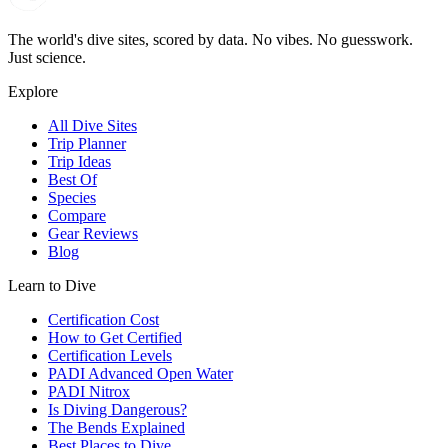
The world's dive sites, scored by data. No vibes. No guesswork.
Just science.
Explore
All Dive Sites
Trip Planner
Trip Ideas
Best Of
Species
Compare
Gear Reviews
Blog
Learn to Dive
Certification Cost
How to Get Certified
Certification Levels
PADI Advanced Open Water
PADI Nitrox
Is Diving Dangerous?
The Bends Explained
Best Places to Dive