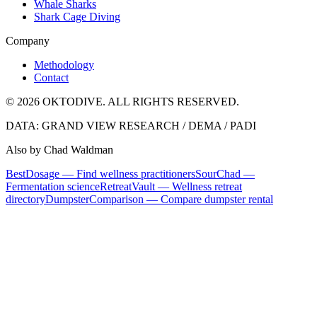
Whale Sharks
Shark Cage Diving
Company
Methodology
Contact
© 2026 OKTODIVE. ALL RIGHTS RESERVED.
DATA: GRAND VIEW RESEARCH / DEMA / PADI
Also by Chad Waldman
BestDosage — Find wellness practitioners
SourChad —
Fermentation science
RetreatVault — Wellness retreat
directory
DumpsterComparison — Compare dumpster rental