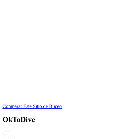
PADI
4.7
480
reseñas
NITROX
Calypso Diving Centre
PADI
4.6
350
reseñas
NITROX
Nautic Team Diving Centre
SSI
Comparar Este Sitio de Buceo
4.5
220
reseñas
NITROX
OkToDive