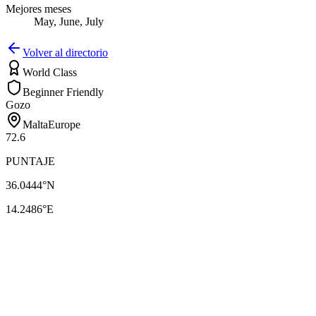
Mejores meses
May, June, July
Volver al directorio
World Class
Beginner Friendly
Gozo
Malta
Europe
72.6
PUNTAJE
36.0444
°N
14.2486
°E